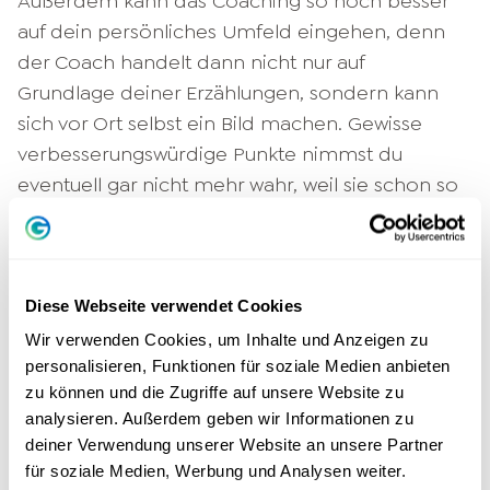
Außerdem kann das Coaching so noch besser
auf dein persönliches Umfeld eingehen, denn
der Coach handelt dann nicht nur auf
Grundlage deiner Erzählungen, sondern kann
sich vor Ort selbst ein Bild machen. Gewisse
verbesserungswürdige Punkte nimmst du
eventuell gar nicht mehr wahr, weil sie schon so
festgefahren sind. Deinem Coach hingegen
werden auch sie auffallen und er kann dich
noch intensiver unterstützen. Nehmen auch
deine Kollegen am Coaching teil, entsteht eine
Diese Webseite verwendet Cookies
tolle Dynamik, die euch als Team weit nach vorn
Wir verwenden Cookies, um Inhalte und Anzeigen zu
bringt. Das geht natürlich auch nicht spurlos an
personalisieren, Funktionen für soziale Medien anbieten
zu können und die Zugriffe auf unsere Website zu
den Kennzahlen des Unternehmens vorbei.
analysieren. Außerdem geben wir Informationen zu
deiner Verwendung unserer Website an unsere Partner
4. Qualitativ hochwertige Arbeit
für soziale Medien, Werbung und Analysen weiter.