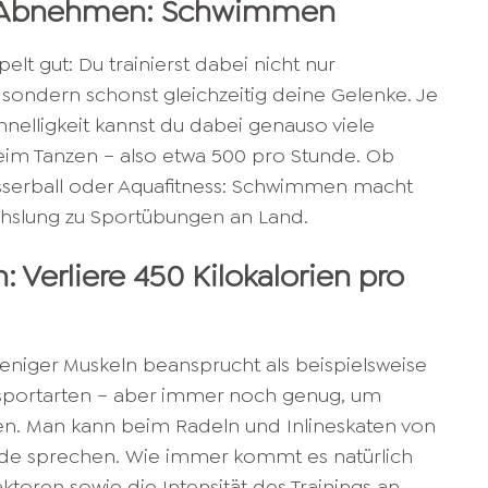
 Abnehmen: Schwimmen
elt gut: Du trainierst dabei nicht nur
 sondern schonst gleichzeitig deine Gelenke. Je
elligkeit kannst du dabei genauso viele
eim Tanzen – also etwa 500 pro Stunde. Ob
serball oder Aquafitness: Schwimmen macht
chslung zu Sportübungen an Land.
: Verliere 450 Kilokalorien pro
niger Muskeln beansprucht als beispielsweise
portarten – aber immer noch genug, um
nen. Man kann beim Radeln und Inlineskaten von
unde sprechen. Wie immer kommt es natürlich
ktoren sowie die Intensität des Trainings an,