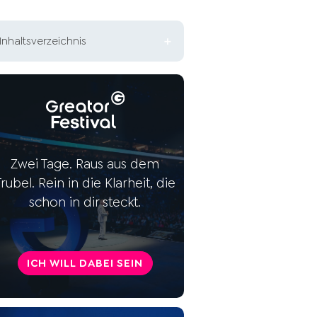
Inhaltsverzeichnis
So findest du perfekte
Sportübungen zum Abnehmen
So bleibst du am Ball
Sportübungen zum
Zwei Tage. Raus aus dem
Abnehmen: So trainierst du
Trubel. Rein in die Klarheit, die
effektiv
schon in dir steckt.
ICH WILL DABEI SEIN