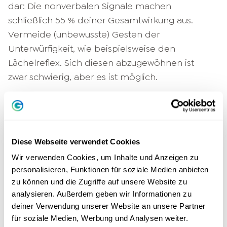
dar: Die nonverbalen Signale machen
schließlich 55 % deiner Gesamtwirkung aus.
Vermeide (unbewusste) Gesten der
Unterwürfigkeit, wie beispielsweise den
Lächelreflex. Sich diesen abzugewöhnen ist
zwar schwierig, aber es ist möglich.
Welche Herausforderungen haben
Diese Webseite verwendet Cookies
Frauen in Führungspositionen?
Wir verwenden Cookies, um Inhalte und Anzeigen zu
personalisieren, Funktionen für soziale Medien anbieten
Frauen sind im Berufsleben mit besonderen
zu können und die Zugriffe auf unsere Website zu
Herausforderungen konfrontiert. Noch immer
analysieren. Außerdem geben wir Informationen zu
werden Führungseigenschaften wie
deiner Verwendung unserer Website an unsere Partner
Durchsetzungsstärke, Autorität und Dominanz
für soziale Medien, Werbung und Analysen weiter.