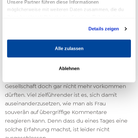
Unsere Partner führen diese Informationen
eher dem männlichen Geschlecht
möglicherweise mit weiteren Daten zusammen, die du
zugeschrieben. Das Klischee, das Frauen nicht
ihnen bereitgestellt hast oder die sie im Rahmen deiner
ebenso selbstsicher auftreten können wie
Nutzung der Dienste gesammelt haben.
Männer, hält sich noch immer hartnäckig. So
Details zeigen
manch eine Vorgesetzte fühlt sich daher in ihrer
Rolle manchmal nicht ganz ernst genommen.
Alle zulassen
Es ist nicht sinnvoll, sich darüber zu
echauffieren, dass Diskriminierungen aufgrund
Ablehnen
des Geschlechts in unserer modernen
Gesellschaft doch gar nicht mehr vorkommen
dürften. Viel zielführender ist es, sich damit
auseinanderzusetzen, wie man als Frau
souverän auf übergriffige Kommentare
reagieren kann. Denn dass du eines Tages eine
solche Erfahrung machst, ist leider nicht