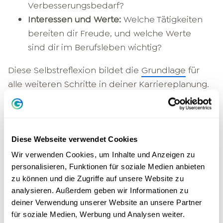
Verbesserungsbedarf?​
Interessen und Werte:
Welche Tätigkeiten
bereiten dir Freude, und welche Werte
sind dir im Berufsleben wichtig?​
Diese Selbstreflexion bildet die
Grundlage
für
alle weiteren Schritte in deiner Karriereplanung.​
2. Ziele definieren
Setze klare, spezifische und erreichbare Ziele:​
Diese Webseite verwendet Cookies
Wir verwenden Cookies, um Inhalte und Anzeigen zu
Kurzfristige Ziele:
Was möchtest du in den
personalisieren, Funktionen für soziale Medien anbieten
nächsten 1-2 Jahren erreichen?​
zu können und die Zugriffe auf unsere Website zu
Langfristige Ziele:
Wo siehst du dich in 5-10
analysieren. Außerdem geben wir Informationen zu
Jahren?​
deiner Verwendung unserer Website an unsere Partner
für soziale Medien, Werbung und Analysen weiter.
Nutze die SMART-Methode (Spezifisch, Messbar,