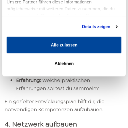
Unsere Partner führen diese Informationen
Attraktiv, Realistisch, Terminiert), um deine Ziele
möglicherweise mit weiteren Daten zusammen, die du
präzise zu formulieren.​
ihnen bereitgestellt hast oder die sie im Rahmen deiner
Nutzung der Dienste gesammelt haben.
Details zeigen
3. Entwicklungsbedarf ermitteln
Identifiziere die Fähigkeiten und Qualifikationen,
Alle zulassen
die du benötigst, um deine Ziele zu erreichen:​
Weiterbildung:
Welche Kurse oder
Ablehnen
Schulungen sind erforderlich?​
Erfahrung:
Welche praktischen
Erfahrungen solltest du sammeln?​
Ein gezielter Entwicklungsplan hilft dir, die
notwendigen Kompetenzen aufzubauen.​
4. Netzwerk aufbauen