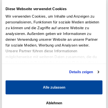
hindurch und erinnere dich daran, wie viel
Diese Webseite verwendet Cookies
Gutes dir eigentlich jeden Tag widerfährt.
Wir verwenden Cookies, um Inhalte und Anzeigen zu
personalisieren, Funktionen für soziale Medien anbieten
zu können und die Zugriffe auf unsere Website zu
analysieren. Außerdem geben wir Informationen zu
Was hilft gegen depressive
deiner Verwendung unserer Website an unsere Partner
Stimmung: 5 bewährte Methoden
für soziale Medien, Werbung und Analysen weiter.
Unsere Partner führen diese Informationen
Was kannst du konkret tun, wenn depressive
möglicherweise mit weiteren Daten zusammen, die du
ihnen bereitgestellt hast oder die sie im Rahmen deiner
Stimmung überhandgenommen hat? Wir
Nutzung der Dienste gesammelt haben.
haben 5
Tipps
für dich zusammengestellt, die
Details zeigen
dir dabei helfen werden, sie langfristig zu
überwinden.
Alle zulassen
1. Bewege dich
Ablehnen
Sportliche Aktivitäten schütten Glückshormone