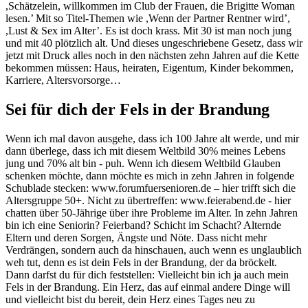
,Schätzelein, willkommen im Club der Frauen, die Brigitte Woman
lesen.’ Mit so Titel-Themen wie ,Wenn der Partner Rentner wird’,
,Lust & Sex im Alter’. Es ist doch krass. Mit 30 ist man noch jung
und mit 40 plötzlich alt. Und dieses ungeschriebene Gesetz, dass wir
jetzt mit Druck alles noch in den nächsten zehn Jahren auf die Kette
bekommen müssen: Haus, heiraten, Eigentum, Kinder bekommen,
Karriere, Altersvorsorge…
Sei für dich der Fels in der Brandung
Wenn ich mal davon ausgehe, dass ich 100 Jahre alt werde, und mir
dann überlege, dass ich mit diesem Weltbild 30% meines Lebens
jung und 70% alt bin - puh. Wenn ich diesem Weltbild Glauben
schenken möchte, dann möchte es mich in zehn Jahren in folgende
Schublade stecken: www.forumfuersenioren.de – hier trifft sich die
Altersgruppe 50+. Nicht zu übertreffen: www.feierabend.de - hier
chatten über 50-Jährige über ihre Probleme im Alter. In zehn Jahren
bin ich eine Seniorin? Feierband? Schicht im Schacht? Alternde
Eltern und deren Sorgen, Ängste und Nöte. Dass nicht mehr
Verdrängen, sondern auch da hinschauen, auch wenn es unglaublich
weh tut, denn es ist dein Fels in der Brandung, der da bröckelt.
Dann darfst du für dich feststellen: Vielleicht bin ich ja auch mein
Fels in der Brandung. Ein Herz, das auf einmal andere Dinge will
und vielleicht bist du bereit, dein Herz eines Tages neu zu