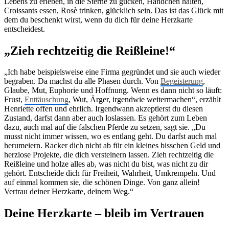
Lebens zu erleben, in die Sterne zu gucken, Händchen halten,
Croissants essen, Rosè trinken, glücklich sein. Das ist das Glück mit
dem du beschenkt wirst, wenn du dich für deine Herzkarte
entscheidest.
„Zieh rechtzeitig die Reißleine!“
„Ich habe beispielsweise eine Firma gegründet und sie auch wieder
begraben. Da machst du alle Phasen durch. Von
Begeisterung
,
Glaube, Mut, Euphorie und Hoffnung. Wenn es dann nicht so läuft:
Frust,
Enttäuschung
, Wut, Ärger, irgendwie weitermachen“, erzählt
Henriette offen und ehrlich. Irgendwann akzeptierst du diesen
Zustand, darfst dann aber auch loslassen. Es gehört zum Leben
dazu, auch mal auf die falschen Pferde zu setzen, sagt sie. „Du
musst nicht immer wissen, wo es entlang geht. Du darfst auch mal
herumeiern. Racker dich nicht ab für ein kleines bisschen Geld und
herzlose Projekte, die dich versteinern lassen. Zieh rechtzeitig die
Reißleine und holze alles ab, was nicht du bist, was nicht zu dir
gehört. Entscheide dich für Freiheit, Wahrheit, Umkrempeln. Und
auf einmal kommen sie, die schönen Dinge. Von ganz allein!
Vertrau deiner Herzkarte, deinem Weg.“
Deine Herzkarte – bleib im Vertrauen