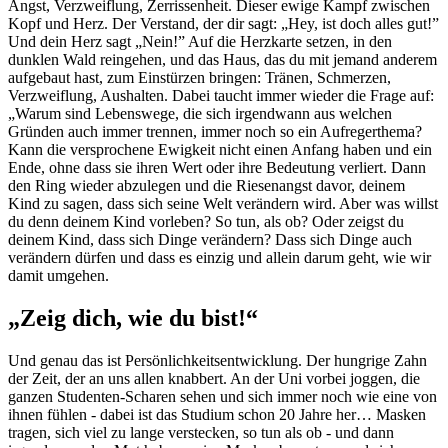
Angst, Verzweiflung, Zerrissenheit. Dieser ewige Kampf zwischen
Kopf und Herz. Der Verstand, der dir sagt: „Hey, ist doch alles gut!”
Und dein Herz sagt „Nein!” Auf die Herzkarte setzen, in den
dunklen Wald reingehen, und das Haus, das du mit jemand anderem
aufgebaut hast, zum Einstürzen bringen: Tränen, Schmerzen,
Verzweiflung, Aushalten. Dabei taucht immer wieder die Frage auf:
„Warum sind Lebenswege, die sich irgendwann aus welchen
Gründen auch immer trennen, immer noch so ein Aufregerthema?
Kann die versprochene Ewigkeit nicht einen Anfang haben und ein
Ende, ohne dass sie ihren Wert oder ihre Bedeutung verliert. Dann
den Ring wieder abzulegen und die Riesenangst davor, deinem
Kind zu sagen, dass sich seine Welt verändern wird. Aber was willst
du denn deinem Kind vorleben? So tun, als ob? Oder zeigst du
deinem Kind, dass sich Dinge verändern? Dass sich Dinge auch
verändern dürfen und dass es einzig und allein darum geht, wie wir
damit umgehen.
„Zeig dich, wie du bist!“
Und genau das ist Persönlichkeitsentwicklung. Der hungrige Zahn
der Zeit, der an uns allen knabbert. An der Uni vorbei joggen, die
ganzen Studenten-Scharen sehen und sich immer noch wie eine von
ihnen fühlen - dabei ist das Studium schon 20 Jahre her… Masken
tragen, sich viel zu lange verstecken, so tun als ob - und dann