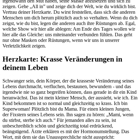
irgendwann den Mut haben, seine Maske abzusetzen und sich zu
zeigen. Gehe „All in” und zeige dich der Welt, wie du wirklich bist.
Vertrau deiner Herzkarte. Du wirst feststellen, dass sich die anderen
Menschen um dich herum plötzlich auch so verhalten. Wenn du dich
zeigst, wie du bist, legen die anderen auch ihre Rüstungen ab. Egal,
welche Show wir hier alle ablegen: Am Ende des Tages wollen wir
hier alle das Gleiche: uns miteinander verbunden fühlen. Das geht
nur ohne Masken oder Rüstungen, wenn wir uns in unserer
Verletzlichkeit zeigen.
Herzkarte: Krasse Veränderungen in
deinem Leben
Schwanger sein, dein Körper, der die krasseste Veränderung seines
Lebens durchmacht, verfluchen, bestaunen, bewundern - und das
irgendwie nie so ganz begreifen können, dass gerade in dir ein Kind
heranwächst. Das ist mein kleiner Mensch, der aussieht, wie ich. Ein
Kind bekommen ist so normal und gleichzeitig so krass. Ich bin
Superwoman! Plötzlich bist du Mama. Für einen kleinen Jungen,
der Fixstern seines Lebens sein. Ihn sagen zu hören: „Mami, wenn
du stirbst, sterbe ich auch.“ Für jemanden alles zu sein, ist
unbeschreiblich schön und gleichzeitig total erdrückend,
beängstigend. Ärzte erklären es mit der Hormonumstellung. Das
Wort, mit dem sie das Unaussprechliche nicht ausspricht: