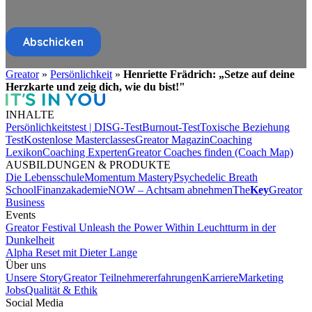
Greator
»
Persönlichkeit
»
Henriette Frädrich: „Setze auf deine
Herzkarte und zeig dich, wie du bist!"
INHALTE
Persönlichkeitstest | DISG-Test
Burnout-Test
Toxische Beziehung
Test
Kostenlose Masterclasses
Greator Magazin
Coaching
Lexikon
Coaching Experten
Greator Coaches finden (Coach Map)
AUSBILDUNGEN & PRODUKTE
Die Lebensschule
Momentum Mastery
Psychedelic Breath
School
Finanzakademie
NOW – Achtsam abnehmen
The
Key
Greator
Business
Events
Greator Festival
Unleash the Power Within
Leuchtturm in der
Dunkelheit
Alpha Reset mit Dieter Lange
Über uns
Unsere Story
Greator Teilnehmererfahrungen
Karriere
Marketing
Jobs
Qualität & Ethik
Social Media