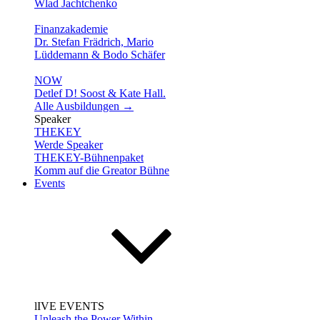
Wlad Jachtchenko
Finanzakademie
Dr. Stefan Frädrich, Mario
Lüddemann & Bodo Schäfer
NOW
Detlef D! Soost & Kate Hall.
Alle Ausbildungen →
Speaker
THEKEY
Werde Speaker
THEKEY-Bühnenpaket
Komm auf die Greator Bühne
Events
lIVE EVENTS
Unleash the Power Within