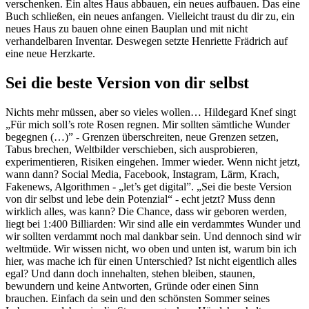
verschenken. Ein altes Haus abbauen, ein neues aufbauen. Das eine
Buch schließen, ein neues anfangen. Vielleicht traust du dir zu, ein
neues Haus zu bauen ohne einen Bauplan und mit nicht
verhandelbaren Inventar. Deswegen setzte Henriette Frädrich auf
eine neue Herzkarte.
Sei die beste Version von dir selbst
Nichts mehr müssen, aber so vieles wollen… Hildegard Knef singt
„Für mich soll’s rote Rosen regnen. Mir sollten sämtliche Wunder
begegnen (…)” - Grenzen überschreiten, neue Grenzen setzen,
Tabus brechen, Weltbilder verschieben, sich ausprobieren,
experimentieren, Risiken eingehen. Immer wieder. Wenn nicht jetzt,
wann dann? Social Media, Facebook, Instagram, Lärm, Krach,
Fakenews, Algorithmen - „let’s get digital”. „Sei die beste Version
von dir selbst und lebe dein Potenzial“ - echt jetzt? Muss denn
wirklich alles, was kann? Die Chance, dass wir geboren werden,
liegt bei 1:400 Billiarden: Wir sind alle ein verdammtes Wunder und
wir sollten verdammt noch mal dankbar sein. Und dennoch sind wir
weltmüde. Wir wissen nicht, wo oben und unten ist, warum bin ich
hier, was mache ich für einen Unterschied? Ist nicht eigentlich alles
egal? Und dann doch innehalten, stehen bleiben, staunen,
bewundern und keine Antworten, Gründe oder einen Sinn
brauchen. Einfach da sein und den schönsten Sommer seines