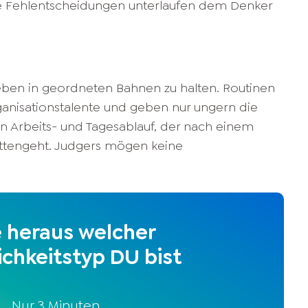
le Fehlentscheidungen unterlaufen dem Denker
Leben in geordneten Bahnen zu halten. Routinen
rganisationstalente und geben nur ungern die
en Arbeits- und Tagesablauf, der nach einem
ttengeht. Judgers mögen keine
e heraus welcher
ichkeitstyp DU bist
Nur 3 Minuten