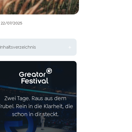
22/07/2025
Inhaltsverzeichnis
Wofür steht die Abkürzung
ISTJ?
Die ISTJ-Persönlichkeit im
Überblick
Zwei Tage. Raus aus dem
Stärken der ISTJ-Persönlichkeit
Trubel. Rein in die Klarheit, die
schon in dir steckt.
Schwächen der ISTJ-
Persönlichkeit