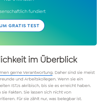
senschaftlich fundiert
UM GRATIS TEST
lichkeit im Überblick
men gerne Verantwortung
. Daher sind sie meist
 Freunde und Arbeitskollegen. Wenn sie ein
iten ISTJs akribisch, bis sie es erreicht haben.
sie Fakten. Sie lassen sich nicht von
eren. Für sie zählt nur, was belegbar ist.