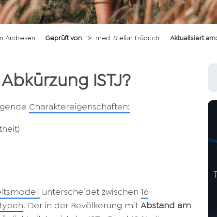
len Andresen
Geprüft von
: Dr. med. Stefan Frädrich
Aktualisiert am:
 Abkürzung ISTJ?
olgende
Charaktereigenschaften:
theit)
eitsmodell
unterscheidet zwischen
16
stypen
. Der in der Bevölkerung mit
Abstand am