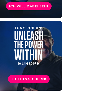
Karriere der ISTJ-Persönlichkeit
ICH WILL DABEI SEIN
Beziehungen der ISTJ-
Persönlichkeit
Kuriositäten zum ISTJ
Berühmte ISTJ Menschen
Willst du mehr über deine
Persönlichkeit herausfinden?
TICKETS SICHERN!