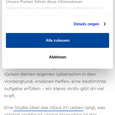
Unsere Partner führen diese Informationen
dabei ist, dass sich die Umstände immer ein
möglicherweise mit weiteren Daten zusammen, die du
wenig verändern. Vergänglichkeit und nicht
ihnen bereitgestellt hast oder die sie im Rahmen deiner
planbare Ereignisse bedrohen das vermeintlich
Nutzung der Dienste gesammelt haben.
Details zeigen
stabile Lebensglück. Doch du kannst deine
positive Haltung trainieren.
Achtsamkeit
und
Konzentration machen dich glücklicher und
Alle zulassen
stärken dich von innen heraus. So spürst du,
dass dein Leben einen Sinn hat.
Ablehnen
Klarheit, Verantwortungsbewusstsein und Mut
rücken deinen eigenen Lebenssinn in den
Vordergrund. Anderen helfen, eine bestimmte
Aufgabe erfüllen – ein klares Motiv gibt dir viel
Kraft.
Eine
Studie über das Glück im Leben
zeigt, was
wirklich wichtig ist. Vielen Menschen ist der