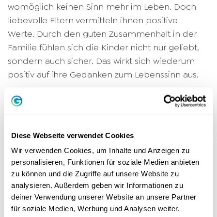
womöglich keinen Sinn mehr im Leben. Doch
liebevolle Eltern vermitteln ihnen positive
Werte. Durch den guten Zusammenhalt in der
Familie fühlen sich die Kinder nicht nur geliebt,
sondern auch sicher. Das wirkt sich wiederum
positiv auf ihre Gedanken zum Lebenssinn aus.
Gepflegter Genuss kann glücklich machen,
allerdings darfst du es damit nicht übertreiben.
Zu viel Konsum macht träge. Damit wächst die
Diese Webseite verwendet Cookies
Gefahr, dass das
Glücksgefühl
und die
Sinnhaftigkeit irgendwann verloren gehen.
Wir verwenden Cookies, um Inhalte und Anzeigen zu
personalisieren, Funktionen für soziale Medien anbieten
Trainiere deine positive Haltung
zu können und die Zugriffe auf unsere Website zu
analysieren. Außerdem geben wir Informationen zu
deiner Verwendung unserer Website an unsere Partner
Das Glück soll dem Leben einen Sinn verleihen
für soziale Medien, Werbung und Analysen weiter.
– funktioniert das tatsächlich? Ein Problem