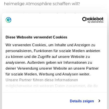
heimelige Atmosphäre schaffen will?
Der Zweck der Existenz orientiert sich an der
Persönlichkeit des Menschen. Vergleiche dich
nicht mit anderen, wenn du deine
Lebensaufgabe suchst. Jeder hat
Stärken und
Diese Webseite verwendet Cookies
Schwächen
. Das Leben bietet die Möglichkeit,
Wir verwenden Cookies, um Inhalte und Anzeigen zu
Neues zu lernen und sich weiterzuentwickeln.
personalisieren, Funktionen für soziale Medien anbieten
Ob du Karriere machen und eine
Inspiration
für
zu können und die Zugriffe auf unsere Website zu
andere sein willst oder lieber ungestört dein
analysieren. Außerdem geben wir Informationen zu
deiner Verwendung unserer Website an unsere Partner
Privatleben genießt, entscheidest du selbst.
für soziale Medien, Werbung und Analysen weiter.
Unsere Partner führen diese Informationen
Dein Zweck der Existenz sind
möglicherweise mit weiteren Daten zusammen, die du
deine Lebensziele
ihnen bereitgestellt hast oder die sie im Rahmen deiner
Nutzung der Dienste gesammelt haben.
Dein eigener Zweck der Existenz sind deine
Details zeigen
Lebensziele. Dabei kann es sich um materielle