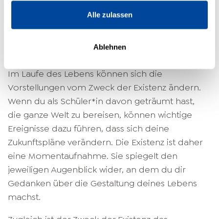
oder emotionale Ziele handeln. Die Zielsetzung
Alle zulassen
beruht auf individuellen Werten, Bewertungen
und den Erfahrungen, die du in deiner Kindheit
Ablehnen
gemacht hast.
Im Laufe des Lebens können sich die
Vorstellungen vom Zweck der Existenz ändern.
Wenn du als Schüler*in davon geträumt hast,
die ganze Welt zu bereisen, können wichtige
Ereignisse dazu führen, dass sich deine
Zukunftspläne verändern. Die Existenz ist daher
eine Momentaufnahme. Sie spiegelt den
jeweiligen Augenblick wider, an dem du dir
Gedanken über die Gestaltung deines Lebens
machst.