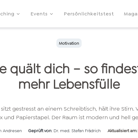
ching
Events
Persönlichkeitstest
Maga
Motivation
e quält dich – so finde
mehr Lebensfülle
en Andresen
Geprüft von
: Dr. med. Stefan Frädrich
Aktualisiert am: