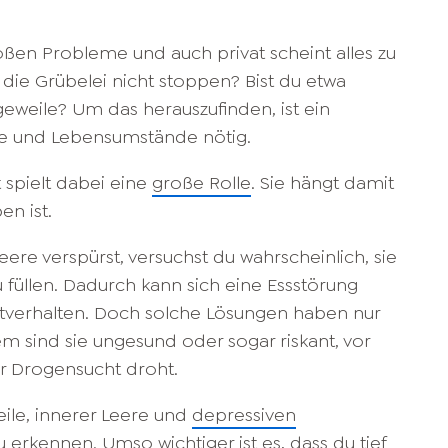
roßen Probleme und auch privat scheint alles zu
die Grübelei nicht stoppen? Bist du etwa
geweile? Um das herauszufinden, ist ein
le und Lebensumstände nötig.
t spielt dabei eine
große Rolle
. Sie hängt damit
en ist.
ere verspürst, versuchst du wahrscheinlich, sie
 füllen. Dadurch kann sich eine Essstörung
htverhalten. Doch solche Lösungen haben nur
dem sind sie ungesund oder sogar riskant, vor
r Drogensucht droht.
ile, innerer Leere und
depressiven
u erkennen. Umso wichtiger ist es, dass du tief