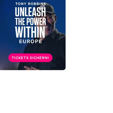
Wie kann ich meine innere
Leere in Zukunft vermeiden?
7 langfristige Vorteile der
Überwindung der inneren
Leere
Was hilft gegen innere Leere?
TICKETS SICHERN!