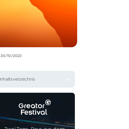
30/10/2023
Inhaltsverzeichnis
Warum ist Mut wichtig für ein
erfülltes Leben?
Das richtige Mindset
entwickeln: Wie Mut entsteht