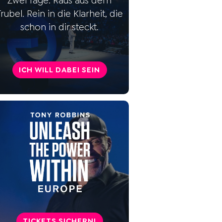
Zwei Tage. Raus aus dem
5 Schritte, um deine Ängste zu
Trubel. Rein in die Klarheit, die
überwinden
schon in dir steckt.
Mut im Alltag: Kleine Schritte,
große Veränderungen
ICH WILL DABEI SEIN
Mutig sein und Glück: Wie
hängt das zusammen?
Wie Mut zu beruflichem Erfolg
führen kann
Mutig sein in
zwischenmenschlichen
Beziehungen: Wie Mut zu
besseren Beziehungen führt
und Konflikte löst
Mutige Lebensentscheidungen
treffen
TICKETS SICHERN!