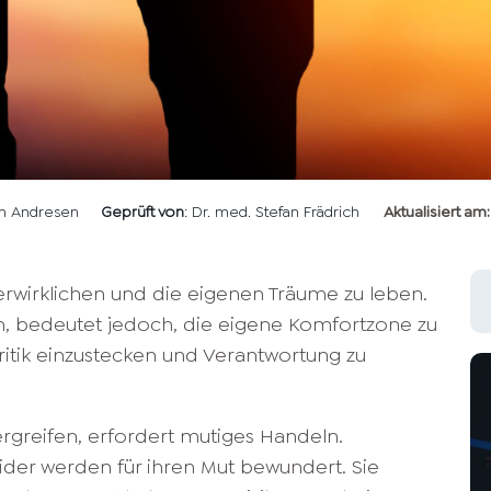
len Andresen
Geprüft von
: Dr. med. Stefan Frädrich
Aktualisiert am:
erwirklichen und die eigenen Träume zu leben.
en, bedeutet jedoch, die eigene Komfortzone zu
ritik einzustecken und Verantwortung zu
greifen, erfordert mutiges Handeln.
der werden für ihren Mut bewundert. Sie