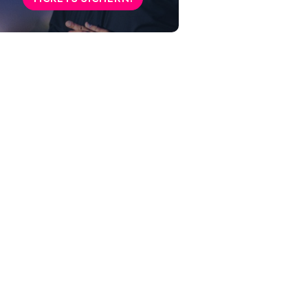
Die Kraft der Selbstakzeptanz
und Selbstliebe