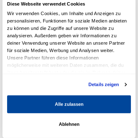
Diese Webseite verwendet Cookies
ausgezeichnete Repetitionsfähigkeit
Wir verwenden Cookies, um Inhalte und Anzeigen zu
besitze?“
personalisieren, Funktionen für soziale Medien anbieten
zu können und die Zugriffe auf unsere Website zu
5. Den Spieß umdrehen
analysieren. Außerdem geben wir Informationen zu
deiner Verwendung unserer Website an unsere Partner
Diese Schlagfertigkeitstechnik erfordert
für soziale Medien, Werbung und Analysen weiter.
besonders viel Mut, da sie darauf abzielt, den
Unsere Partner führen diese Informationen
Angreifer auf dieselbe Weise bloßzustellen, wie
möglicherweise mit weiteren Daten zusammen, die du
er es mit dir vorhatte. Hier wird gerne eine
ihnen bereitgestellt hast oder die sie im Rahmen deiner
Nutzung der Dienste gesammelt haben.
berühmte Konversation von
Winston Churchill
Details zeigen
und
Lady Astor
als Beispiel herangezogen:
„Wenn ich Ihre Frau wäre, würde ich Ihnen
Alle zulassen
Gift in den Kaffee mischen.“
„Und wenn ich Ihr Mann wäre, dann würde
Ablehnen
ich ihn trinken.“