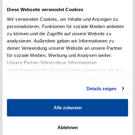
der Vergangenheit intuitiv getroffen? Wie hast
Diese Webseite verwendet Cookies
du dich in diesem Moment gefühlt? Und war
Wir verwenden Cookies, um Inhalte und Anzeigen zu
die Entscheidung im Nachhinein förderlich
personalisieren, Funktionen für soziale Medien anbieten
oder hat sie dich eher negativ beeinflusst?
zu können und die Zugriffe auf unsere Website zu
Reflektiere dich selbst und erinnere dich daran,
analysieren. Außerdem geben wir Informationen zu
deiner Verwendung unserer Website an unsere Partner
wie du dich beim Treffen guter Entscheidungen
für soziale Medien, Werbung und Analysen weiter.
gefühlt hast. Wann immer du dieses Gefühl
Unsere Partner führen diese Informationen
wieder hast, weißt du, dass du dich guten
möglicherweise mit weiteren Daten zusammen, die du
Gewissens von deiner Intuition leiten lassen
ihnen bereitgestellt hast oder die sie im Rahmen deiner
kannst.
Nutzung der Dienste gesammelt haben.
Details zeigen
4. Schule deine Wahrnehmung
Alle zulassen
Bei Entscheidungen spielen Details eine
wichtige Rolle. Deshalb solltest du lernen, diese
Ablehnen
wahrzunehmen und zu deuten. Achte auf