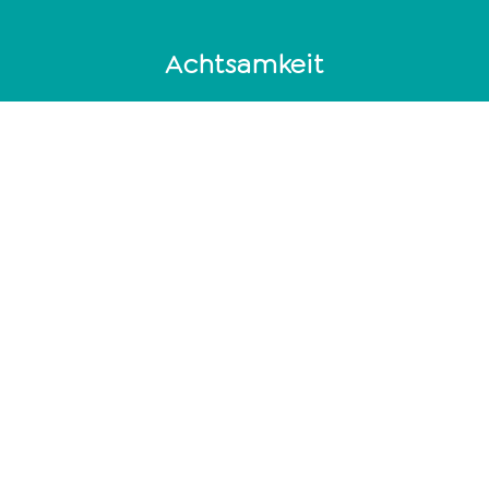
Achtsamkeit
Emotionen kontrollieren oder unterdrücken?
Meditation für Einsteiger
Die effektivsten Methoden, um Stress abzubauen
Wie du jeden Tag mit einem Lächeln das Haus
verlässt
Mantra
Sonstige
Motto in life
Sprüche Leben