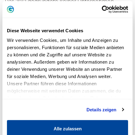
Das 2012 gegründete Kölner Unternehmen
GEDANKENtanken, geführt von den Inhabern
Dr. Stefan Frädrich und Alexander Müller,
veranstaltet seit 2012 Führungskräftetrainings
Diese Webseite verwendet Cookies
und Rednernächte zu unterschiedlichsten
Wir verwenden Cookies, um Inhalte und Anzeigen zu
Themen. Ziel ist es, Menschen auf ihren
personalisieren, Funktionen für soziale Medien anbieten
individuellen Wegen zur Selbstverwirklichung zu
zu können und die Zugriffe auf unsere Website zu
begleiten, indem ihnen gute Gedanken
analysieren. Außerdem geben wir Informationen zu
wirkungsvoll vermittelt werden. Stefan Frädrich,
deiner Verwendung unserer Website an unsere Partner
CEO Alexander Müller und ein über 70-köpfiges
für soziale Medien, Werbung und Analysen weiter.
Unsere Partner führen diese Informationen
Team legen dementsprechend großen Wert
möglicherweise mit weiteren Daten zusammen, die du
darauf, relevante Inhalte gemeinsam mit Profis,
ihnen bereitgestellt hast oder die sie im Rahmen deiner
Experten, Trainern und Coaches, auf den Punkt
Nutzung der Dienste gesammelt haben.
Details zeigen
zu bringen. Es geht darum, im Rahmen von
Events, Seminaren und Online-Kursen ein
motivierendes Umfeld zu schaffen und Wissen
Alle zulassen