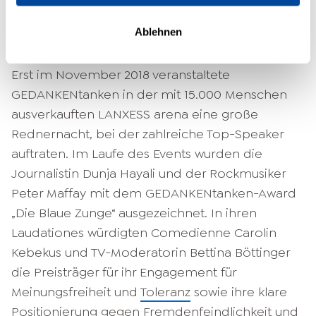
zu vermitteln, das Menschen beispielsweise als
Selbstständige und Unternehmer aber auch
Ablehnen
ganz persönlich weiterbringt.
Erst im November 2018 veranstaltete
GEDANKENtanken in der mit 15.000 Menschen
ausverkauften LANXESS arena eine große
Rednernacht, bei der zahlreiche Top-Speaker
auftraten. Im Laufe des Events wurden die
Journalistin Dunja Hayali und der Rockmusiker
Peter Maffay mit dem GEDANKENtanken-Award
„Die Blaue Zunge“ ausgezeichnet. In ihren
Laudationes würdigten Comedienne Carolin
Kebekus und TV-Moderatorin Bettina Böttinger
die Preisträger für ihr Engagement für
Meinungsfreiheit und
Toleranz
sowie ihre klare
Positionierung gegen Fremdenfeindlichkeit und