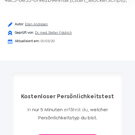
4ac5-8e53-0f9e2b9e976a"});start_BlockerScript();
Autor
:
Ellen Andresen
Geprüft von
:
Dr. med. Stefan Frädrich
Aktualisiert am:
01/03/20
Kostenloser Persönlichkeitstest
In
nur 5 Minuten
erfährst du,
welcher
Persönlichkeitstyp du bist
.