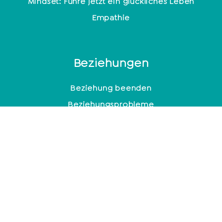
Mindset: Führe jetzt ein glückliches Leben
Empathie
Beziehungen
Beziehung beenden
Beziehungsprobleme
10 anzeichen für eine kaputte beziehung
Toxische Männer
Typisches Verhalten nach Fremdgehen
Achtsamkeit
Emotionen kontrollieren oder unterdrücken?