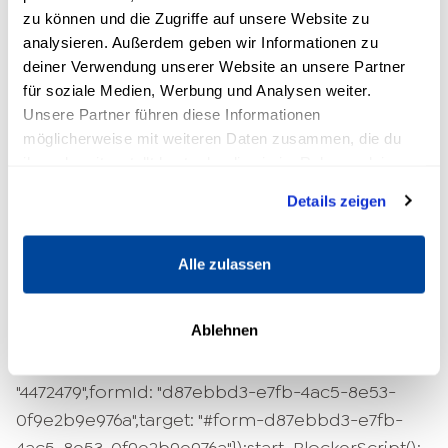
begeistert zu sein, feuerst du deine Synapsen
zu können und die Zugriffe auf unsere Website zu
an und lernst auf eine spielerische Art und
analysieren. Außerdem geben wir Informationen zu
Weise. Leander Greitemann: „Mir ist irgendwann
deiner Verwendung unserer Website an unsere Partner
für soziale Medien, Werbung und Analysen weiter.
mal aufgefallen, dass im Wort 'Begeisterung' das
Unsere Partner führen diese Informationen
Wort 'Geist' steckt. Und in 'Bedingung' steckt das
möglicherweise mit weiteren Daten zusammen, die du
Wort 'Ding'.
Begeisterung
ist bedingungslos. Du
ihnen bereitgestellt hast oder die sie im Rahmen deiner
solltest nicht in den Dingen deine Begeisterung
Nutzung der Dienste gesammelt haben.
Details zeigen
suchen, sondern in deinem Geist. Wann immer
es dir gelingt, Begeisterung einzubringen, lernst
du viel schneller und traust dich, deine
Alle zulassen
Komfortzone zu verlassen.“
Ablehnen
var excludenum = 0;var panelTop = 0;var
zeitBisBlock = 0;hbspt.forms.create({portalId:
"4472479",formId: "d87ebbd3-e7fb-4ac5-8e53-
0f9e2b9e976a",target: "#form-d87ebbd3-e7fb-