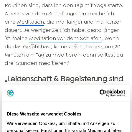
Routinen sind, dass ich den Tag mit Yoga starte.
Abends vor dem Schlafengehen mache ich
eine
Meditation
, die mal länger und mal kürzer
dauert. Je weniger Zeit ich habe, desto länger
ist meine
Meditation vor dem Schlafen
. Wenn
du das Gefühl hast, keine Zeit zu haben, um 20
Minuten am Tag zu meditieren, dann solltest du
drei Stunden meditieren.“
„Leidenschaft & Begeisterung sind
wie Dünger fürs Gehirn"
Eine weitere Sache, die ihm ganz besonders
viel bringt, ist Begeisterung. Begeisterung ist laut
Diese Webseite verwendet Cookies
dem Nachwuchs-Speaker wie Dünger fürs
Wir verwenden Cookies, um Inhalte und Anzeigen zu
Gehirn. Denn wann immer du es schaffst,
personalisieren, Funktionen für soziale Medien anbieten