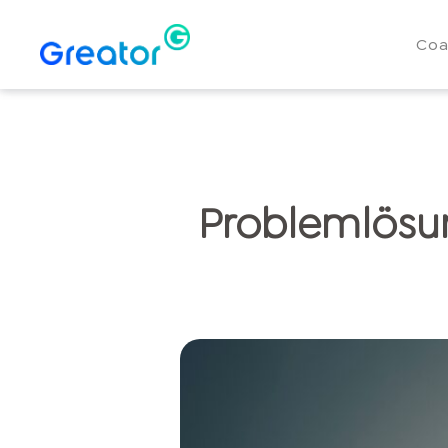
Coa
Problemlösun