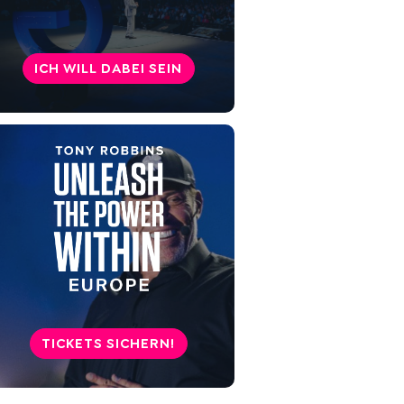
Problem wirklich löst
Problemlösung beginnt mit
ICH WILL DABEI SEIN
Selbstkenntnis
Wenn du nicht weiterweißt: 3
kurze Impulse, die helfen
Fazit: Du musst dein Problem
nicht heute lösen. Aber du
darfst heute anfangen.
TICKETS SICHERN!