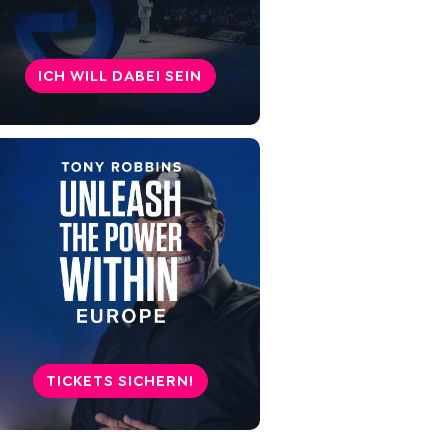
Das Missverständnis, das die
meisten Beziehungen kostet
ICH WILL DABEI SEIN
Verbale und nonverbale
Kommunikation in Einklang
bringen
Wenn die nonverbale
Kommunikation schweigt, was
du nicht aussprichst
Nonverbale Kommunikation
bewusst einsetzen
Verbale und nonverbale
Kommunikation: Was wirklich
TICKETS SICHERN!
ankommt