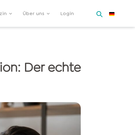
zin
Über uns
Login
on: Der echte