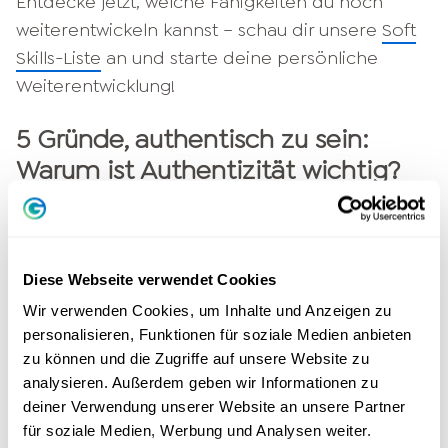
Entdecke jetzt, welche Fähigkeiten du noch
weiterentwickeln kannst – schau dir unsere
Soft
Skills-Liste
an und starte deine persönliche
Weiterentwicklung!
5 Gründe, authentisch zu sein:
Warum ist Authentizität wichtig?
Warum ist Authentizität wichtig? Authentische
Menschen handeln im Einklang mit sich selbst.
Authentizität ist im Businessbereich ebenso
Diese Webseite verwendet Cookies
wichtig wie im Privatleben. Machst du deine
Wir verwenden Cookies, um Inhalte und Anzeigen zu
Entscheidungen davon abhängig, was andere
personalisieren, Funktionen für soziale Medien anbieten
denken könnten? Faule Kompromisse
zu können und die Zugriffe auf unsere Website zu
analysieren. Außerdem geben wir Informationen zu
funktionieren nur selten.
deiner Verwendung unserer Website an unsere Partner
Echte, authentische Persönlichkeiten geben
für soziale Medien, Werbung und Analysen weiter.