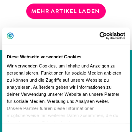
MEHR ARTIKEL LADEN
Diese Webseite verwendet Cookies
GREATOR MAGAZIN
Wir verwenden Cookies, um Inhalte und Anzeigen zu
personalisieren, Funktionen für soziale Medien anbieten
zu können und die Zugriffe auf unsere Website zu
analysieren. Außerdem geben wir Informationen zu
Persönlichkeit
deiner Verwendung unserer Website an unsere Partner
für soziale Medien, Werbung und Analysen weiter.
Persönlichkeitstest
Unsere Partner führen diese Informationen
MBTI Test - 16 Persönlichkeitstypen
möglicherweise mit weiteren Daten zusammen, die du
ihnen bereitgestellt hast oder die sie im Rahmen deiner
DISG-Modell: 4 Persönlichkeitstypen
Nutzung der Dienste gesammelt haben.