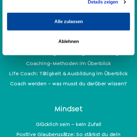
Details zeigen
Enneagramm: 9 Persönlichkeitstypen
Persönlichkeitsanalyse
Alle zulassen
Coaching
Ablehnen
Welche Coaching Ausbildung ist die richtige?
Coaching-Methoden im Überblick
Life Coach: Tätigkeit & Ausbildung im Überblick
Coach werden – was musst du darüber wissen?
Mindset
Glücklich sein – kein Zufall
Positive Glaubenssätze: So stärkst du dein