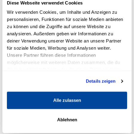
Diese Webseite verwendet Cookies
2. Gute-Laune-Tipp: Ruf deine
Wir verwenden Cookies, um Inhalte und Anzeigen zu
Liebsten an
personalisieren, Funktionen für soziale Medien anbieten
zu können und die Zugriffe auf unsere Website zu
Ob mit deinem besten Freund, deinem Partner,
analysieren. Außerdem geben wir Informationen zu
einem Elternteil oder einem anderen lieben
deiner Verwendung unserer Website an unsere Partner
für soziale Medien, Werbung und Analysen weiter.
Menschen – je nach Situation kann es helfen,
Unsere Partner führen diese Informationen
sich auszusprechen, um Rat zu fragen oder
möglicherweise mit weiteren Daten zusammen, die du
einfach nur zu reden. So kann dich dein
ihnen bereitgestellt hast oder die sie im Rahmen deiner
Gesprächspartner aufmuntern, auch wenn er
Nutzung der Dienste gesammelt haben.
Details zeigen
nicht neben dir sitzt. Dank Video-Anrufen kann
man die andere Person sogar in Echtzeit sehen.
Und da fast jeder permanent ein Smartphone
Alle zulassen
in greifbarer Nähe hat, ist dies eine der
schnellsten und unkompliziertesten Methoden,
Ablehnen
um seine gute Laune zurück zu erobern.