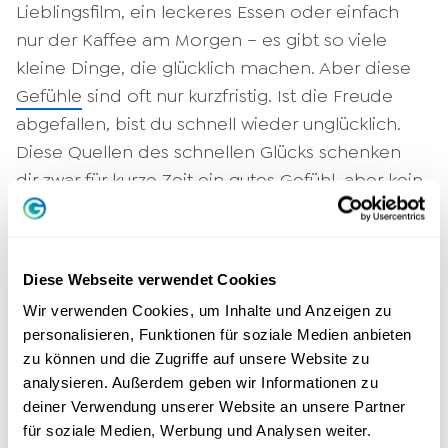
Lieblingsfilm, ein leckeres Essen oder einfach
nur der Kaffee am Morgen – es gibt so viele
kleine Dinge, die glücklich machen. Aber diese
Gefühle
sind oft nur kurzfristig. Ist die Freude
abgefallen, bist du schnell wieder unglücklich.
Diese Quellen des schnellen Glücks schenken
dir zwar für kurze Zeit ein gutes Gefühl, aber kein
dauerhaft glückliches Leben. Was es dafür
braucht, ist vor allem ein übergeordneter Sinn
und die Möglichkeit, sich selbst zu verwirklichen.
Diese Webseite verwendet Cookies
Du lebst in der Vergangenheit
Wir verwenden Cookies, um Inhalte und Anzeigen zu
personalisieren, Funktionen für soziale Medien anbieten
zu können und die Zugriffe auf unsere Website zu
Manchmal kann es ganz schön sein, in
analysieren. Außerdem geben wir Informationen zu
Erinnerungen zu schwelgen. Verlierst du die
deiner Verwendung unserer Website an unsere Partner
Gegenwart dabei aber völlig aus den Augen,
für soziale Medien, Werbung und Analysen weiter.
verpasst du dein Leben! Immer wieder, wenn