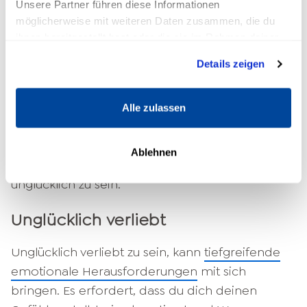
Unsere Partner führen diese Informationen
du das realisierst, fängt dich das
möglicherweise mit weiteren Daten zusammen, die du
Unglücklichsein ein.
ihnen bereitgestellt hast oder die sie im Rahmen deiner
Nutzung der Dienste gesammelt haben.
Details zeigen
Vielleicht schwelgst du aber gar nicht in
positiven Erinnerungen, sondern ärgerst dich
immer noch über Dinge, die du in der
Alle zulassen
Vergangenheit
getan hast. Dass das nicht
sinnvoll ist, weißt du selbst. Du musst diese
Ablehnen
Dinge hinter dir lassen, um endlich nicht mehr
unglücklich zu sein.
Unglücklich verliebt
Unglücklich verliebt zu sein, kann
tiefgreifende
emotionale Herausforderungen
mit sich
bringen. Es erfordert, dass du dich deinen