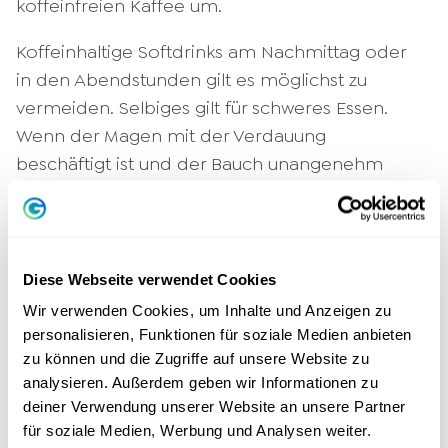
koffeinfreien Kaffee um.
Koffeinhaltige Softdrinks am Nachmittag oder
in den Abendstunden gilt es möglichst zu
vermeiden. Selbiges gilt für schweres Essen.
Wenn der Magen mit der Verdauung
beschäftigt ist und der Bauch unangenehm
drückt, findest du nicht in den Schlaf.
5. Verbanne das Handy aus dem
Schlafzimmer
Diese Webseite verwendet Cookies
Wir verwenden Cookies, um Inhalte und Anzeigen zu
Eigentlich warst du schon todmüde und
personalisieren, Funktionen für soziale Medien anbieten
wolltest schlafen, aber dann hast du noch mal
zu können und die Zugriffe auf unsere Website zu
kurz zum Handy gegriffen und – ehe du dich
analysieren. Außerdem geben wir Informationen zu
versiehst – noch fast eine Stunde im Internet
deiner Verwendung unserer Website an unsere Partner
gesurft. Jetzt bist du wieder hellwach und
für soziale Medien, Werbung und Analysen weiter.