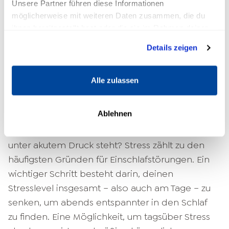
Unsere Partner führen diese Informationen
panisch, da du weißt, dass dir nun weniger
möglicherweise mit weiteren Daten zusammen, die du
Schlafenszeit bleibt, bis der Wecker klingelt. Um
ihnen bereitgestellt hast oder die sie im Rahmen deiner
ein solches Szenario zu vermeiden, solltest du
Nutzung der Dienste gesammelt haben.
dein Smartphone aus dem Schlafzimmer
Details zeigen
verbannen.
Alle zulassen
Wie du Stress vor dem
Schlafengehen bewältigen kannst
Ablehnen
Wie kann man schneller einschlafen, wenn man
unter akutem Druck steht? Stress zählt zu den
häufigsten Gründen für Einschlafstörungen. Ein
wichtiger Schritt besteht darin, deinen
Stresslevel insgesamt – also auch am Tage – zu
senken, um abends entspannter in den Schlaf
zu finden. Eine Möglichkeit, um tagsüber Stress