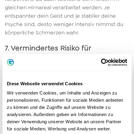
gleichen Hirnareal verarbeitet werden. Je
entspannter dein Geist und je stabiler deine
Psyche sind, desto weniger intensiv nimmst du
körperliche Schmerzen wahr.
7. Vermindertes Risiko für
Herzerkrankungen
Stehst du unter starkem Stress, schießt der
Blutdruck gern einmal in die Höhe und das
Diese Webseite verwendet Cookies
vielleicht sogar häufiger als es gesund wäre.
Wir verwenden Cookies, um Inhalte und Anzeigen zu
Entwickelt sich daraus eine waschechte
personalisieren, Funktionen für soziale Medien anbieten
Hypertonie, steigt dein Risiko, später an einer
zu können und die Zugriffe auf unsere Website zu
Herzerkrankung zu leiden oder sogar einen
analysieren. Außerdem geben wir Informationen zu
Herzinfarkt zu erleben. Verschiedene
deiner Verwendung unserer Website an unsere Partner
Meditationsarten können die
für soziale Medien, Werbung und Analysen weiter.