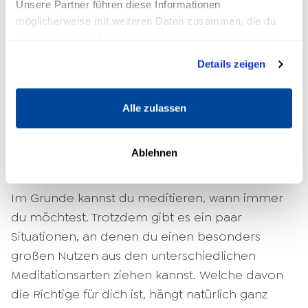
Unsere Partner führen diese Informationen
Wahrscheinlichkeit, dass es dazu kommt,
möglicherweise mit weiteren Daten zusammen, die du
deutlich senken. Grund dafür ist schlichtweg die
ihnen bereitgestellt hast oder die sie im Rahmen deiner
entspannende Wirkung, die sie auf dich haben,
Nutzung der Dienste gesammelt haben.
Details zeigen
wenn du es schaffst, dich voll und ganz darauf
einzulassen.
Alle zulassen
Ablehnen
Wann sollte ich meditieren?
Im Grunde kannst du meditieren, wann immer
du möchtest. Trotzdem gibt es ein paar
Situationen, an denen du einen besonders
großen Nutzen aus den unterschiedlichen
Meditationsarten ziehen kannst. Welche davon
die Richtige für dich ist, hängt natürlich ganz