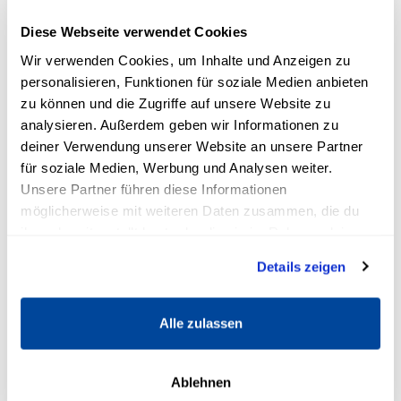
aus und steigert die Lernbereitschaft.
Diese Webseite verwendet Cookies
Bei Kindern im Grundschulalter sind
Wir verwenden Cookies, um Inhalte und Anzeigen zu
Belohnungen in Form eines Zoo- oder
personalisieren, Funktionen für soziale Medien anbieten
Restaurantbesuchs sowie gemeinsame
zu können und die Zugriffe auf unsere Website zu
Spielstunden mit den Eltern beliebt, während
analysieren. Außerdem geben wir Informationen zu
deiner Verwendung unserer Website an unsere Partner
Jugendliche lieber etwas mit Gleichaltrigen
für soziale Medien, Werbung und Analysen weiter.
unternehmen. Eine Belohnung sollte jedoch nie
Unsere Partner führen diese Informationen
als Druckmittel eingesetzt werden, um gute
möglicherweise mit weiteren Daten zusammen, die du
Noten zu „erkaufen“. Zu hoher Leistungsdruck
ihnen bereitgestellt hast oder die sie im Rahmen deiner
überfordert das Kind, sodass die schulischen
Nutzung der Dienste gesammelt haben.
Details zeigen
Ergebnisse am Ende darunter leiden.
Alle zulassen
Ablehnen