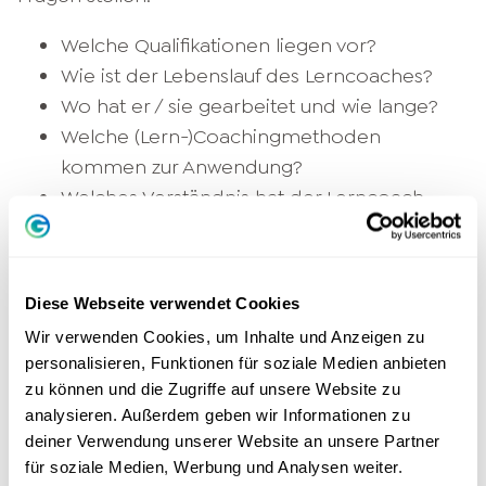
Welche Qualifikationen liegen vor?
Wie ist der Lebenslauf des Lerncoaches?
Wo hat er / sie gearbeitet und wie lange?
Welche (Lern-)Coachingmethoden
kommen zur Anwendung?
Welches Verständnis hat der Lerncoach
generell zum Thema Lernunterstützung?
Ist die Preisgestaltung transparent und
nachvollziehbar?
Diese Webseite verwendet Cookies
Darüber hinaus nimmt ein seriöser Lerncoach
Wir verwenden Cookies, um Inhalte und Anzeigen zu
personalisieren, Funktionen für soziale Medien anbieten
ausschließlich Aufträge an, die tatsächlich in
zu können und die Zugriffe auf unsere Website zu
den Bereich des Lerncoachings fallen. Er
analysieren. Außerdem geben wir Informationen zu
schreibt sich keine therapeutischen
deiner Verwendung unserer Website an unsere Partner
Kompetenzen zu und vergibt keine Diagnosen.
für soziale Medien, Werbung und Analysen weiter.