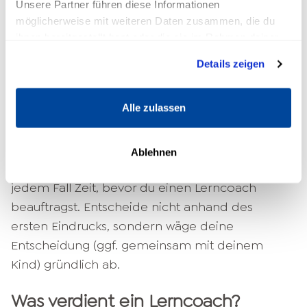
Ist der Lerncoach der Meinung, dass neben der
Unsere Partner führen diese Informationen
Lernbetreuung auch eine psychologische
möglicherweise mit weiteren Daten zusammen, die du
ihnen bereitgestellt hast oder die sie im Rahmen deiner
Behandlung notwendig ist, so wird er an einen
Nutzung der Dienste gesammelt haben.
ausgebildeten Psychotherapeuten verweisen.
Details zeigen
Ein Lerncoach begegnet seinen Klienten auf
Alle zulassen
Augenhöhe und stärkt ihr Selbstbewusstsein.
Übergriffiges oder auf negative Weise
belehrendes Verhalten sollten
Ablehnen
Ausschlusskriterien für dich sein. Nimm dir in
jedem Fall Zeit, bevor du einen Lerncoach
beauftragst. Entscheide nicht anhand des
ersten Eindrucks, sondern wäge deine
Entscheidung (ggf. gemeinsam mit deinem
Kind) gründlich ab.
Was verdient ein Lerncoach?