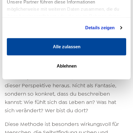
Unsere Partner führen diese Informationen
Visionsarbeit ist kein einzelnes Tool. Es ist ein
möglicherweise mit weiteren Daten zusammen, die du
Oberbegriff für unterschiedliche Methoden, die
ihnen bereitgestellt hast oder die sie im Rahmen deiner
alle dasselbe Ziel verfolgen: ein lebendiges,
Nutzung der Dienste gesammelt haben.
Details zeigen
emotional echtes Bild der Zukunft erschaffen.
Welche Methode passt, hängt von der Person
ab.
Alle zulassen
Future Self
Bei der Future-Self-Methode versetzt
Ablehnen
du dich gedanklich in eine konkrete Zukunft,
zum Beispiel in fünf Jahren, und erlebst aus
dieser Perspektive heraus. Nicht als Fantasie,
sondern so konkret, dass du beschreiben
kannst: Wie fühlt sich das Leben an? Was hat
sich verändert? Wer bist du dort?
Diese Methode ist besonders wirkungsvoll für
Menschen, die
Selbstfindung
suchen und