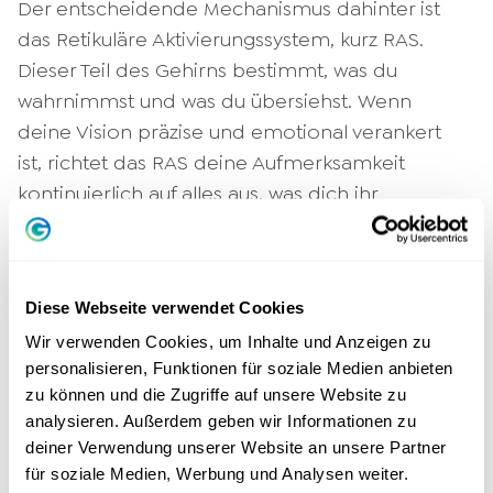
Der entscheidende Mechanismus dahinter ist
das Retikuläre Aktivierungssystem, kurz RAS.
Dieser Teil des Gehirns bestimmt, was du
wahrnimmst und was du übersiehst. Wenn
deine Vision präzise und emotional verankert
ist, richtet das RAS deine Aufmerksamkeit
kontinuierlich auf alles aus, was dich ihr
näherbringt.
Das erklärt, warum ein vages "Irgendwie besser
soll es werden" nicht funktioniert. Ein konkretes,
Diese Webseite verwendet Cookies
gefühltes Zukunftsbild verändert Verhalten nicht
Wir verwenden Cookies, um Inhalte und Anzeigen zu
durch Disziplin, sondern durch Ausrichtung.
personalisieren, Funktionen für soziale Medien anbieten
zu können und die Zugriffe auf unsere Website zu
Die wichtigsten Methoden der
analysieren. Außerdem geben wir Informationen zu
deiner Verwendung unserer Website an unsere Partner
Visionsarbeit
für soziale Medien, Werbung und Analysen weiter.