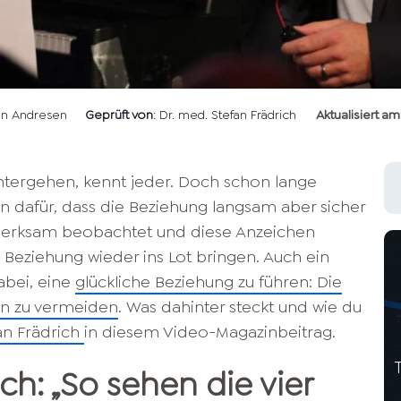
len Andresen
Geprüft von
: Dr. med. Stefan Frädrich
Aktualisiert am
ntergehen, kennt jeder. Doch schon lange
en dafür, dass die Beziehung langsam aber sicher
merksam beobachtet und diese Anzeichen
e Beziehung wieder ins Lot bringen. Auch ein
abei, eine
glückliche Beziehung zu führen: Die
en zu vermeiden
. Was dahinter steckt und wie du
an Frädrich
in diesem Video-Magazinbeitrag.
ich: „So
sehen die vier