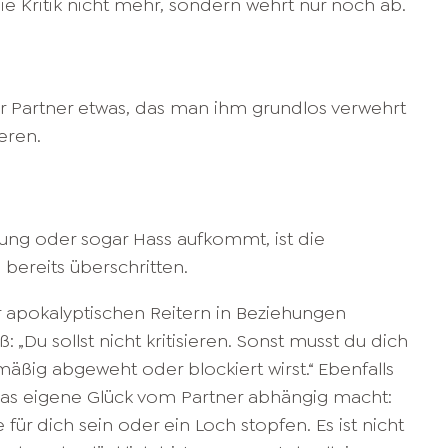
 die Kritik nicht mehr, sondern wehrt nur noch ab.
 der Partner etwas, das man ihm grundlos verwehrt
eren.
g
ng oder sogar Hass aufkommt, ist die
ereits überschritten.
r apokalyptischen Reitern in Beziehungen
: „Du sollst nicht kritisieren. Sonst musst du dich
äßig abgeweht oder blockiert wirst.“ Ebenfalls
das eigene Glück vom Partner abhängig macht:
 für dich sein oder ein Loch stopfen. Es ist nicht