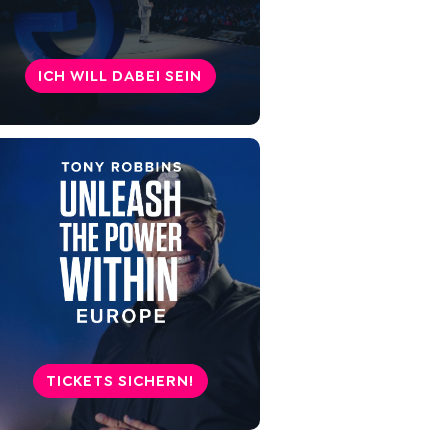
ICH WILL DABEI SEIN
TICKETS SICHERN!