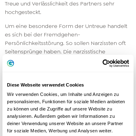
Treue und Verlässlichkeit des Partners sehr
hochgesteckt.
Um eine besondere Form der Untreue handelt
es sich bei der Fremdgehen-
Persönlichkeitsstörung. So sollen Narzissten oft
Seitensprünge haben. Die narzisstische
Persönlichkeitsstörung ist durch ein extremes
Bedürfnis
nach Anerkennung und
Aufmerksamkeit geprägt, allerdings kommt
Diese Webseite verwendet Cookies
diese Störung nicht so häufig vor.
Wir verwenden Cookies, um Inhalte und Anzeigen zu
Entscheidend für die Definition, wo
personalisieren, Funktionen für soziale Medien anbieten
Fremdgehen beginnt, sind eigene Ansprüche
zu können und die Zugriffe auf unsere Website zu
und individuelle Vorstellungen davon, was eine
analysieren. Außerdem geben wir Informationen zu
deiner Verwendung unserer Website an unsere Partner
gute
Beziehung
ausmacht.
für soziale Medien, Werbung und Analysen weiter.