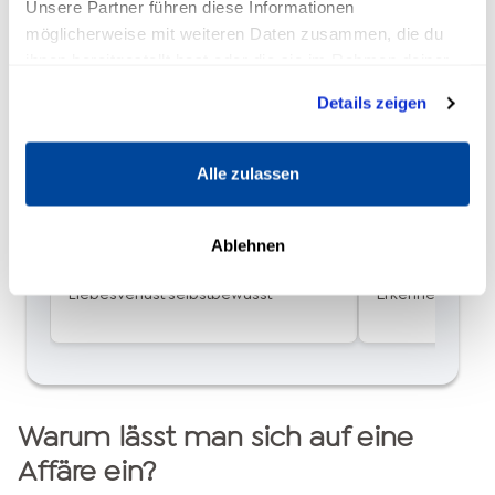
Unsere Partner führen diese Informationen
möglicherweise mit weiteren Daten zusammen, die du
Top Artikel: Beziehungsprobleme
ihnen bereitgestellt hast oder die sie im Rahmen deiner
Nutzung der Dienste gesammelt haben.
Details zeigen
Alle zulassen
Ablehnen
Eifersucht: Begegne der Angst vor
Co Abhängigkeit
Liebesverlust selbstbewusst
Erkenne die 10 
Warum lässt man sich auf eine
Affäre ein?