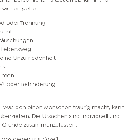
Ursachen geben:
Tod oder
Trennung
ucht
ttäuschungen
 Lebensweg
meine Unzufriedenheit
isse
äumen
eit oder Behinderung
h: Was den einen Menschen traurig macht, kann
berziehen. Die Ursachen sind individuell und
lle Gründe zusammenzufassen.