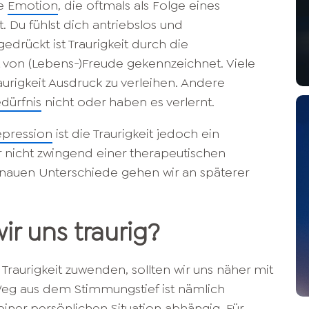
he
Emotion
, die oftmals als Folge eines
t. Du fühlst dich antriebslos und
drückt ist Traurigkeit durch die
on (Lebens-)Freude gekennzeichnet. Viele
raurigkeit Ausdruck zu verleihen. Andere
dürfnis
nicht oder haben es verlernt.
epression
ist die Traurigkeit jedoch ein
 nicht zwingend einer therapeutischen
enauen Unterschiede gehen wir an späterer
r uns traurig?
Traurigkeit zuwenden, sollten wir uns näher mit
eg aus dem Stimmungstief ist nämlich
iner persönlichen Situation abhängig. Für