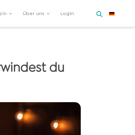
zin
Über uns
Login
rwindest du