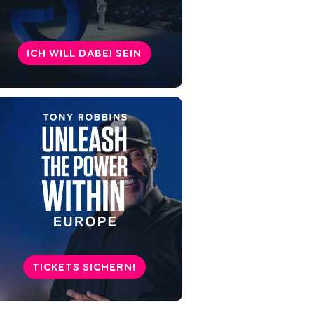
findest du dein Lächeln wieder
Traurigkeit oder Depression?
ICH WILL DABEI SEIN
Wo liegt der Unterschied?
Tipps gegen Traurigkeit:
Gestalte dein Leben nach
deinen eigenen Wünschen
TICKETS SICHERN!