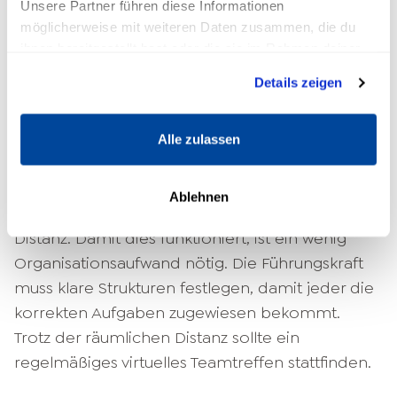
Unsere Partner führen diese Informationen
Persönlichkeit handeln. Da die
möglicherweise mit weiteren Daten zusammen, die du
Weisungsbefugnis teilweise oder sogar
ihnen bereitgestellt hast oder die sie im Rahmen deiner
Nutzung der Dienste gesammelt haben.
komplett entfällt, solltest du umso mehr in der
Details zeigen
Lage sein, dein Team von der Wichtigkeit der
Aufgaben zu überzeugen.
Alle zulassen
Außerdem an Bedeutung gewonnen, nicht
zuletzt bedingt durch die Coronapandemie, hat
Ablehnen
die digitale und Remote-Führung aus der
Distanz. Damit dies funktioniert, ist ein wenig
Organisationsaufwand nötig. Die Führungskraft
muss klare Strukturen festlegen, damit jeder die
korrekten Aufgaben zugewiesen bekommt.
Trotz der räumlichen Distanz sollte ein
regelmäßiges virtuelles Teamtreffen stattfinden.