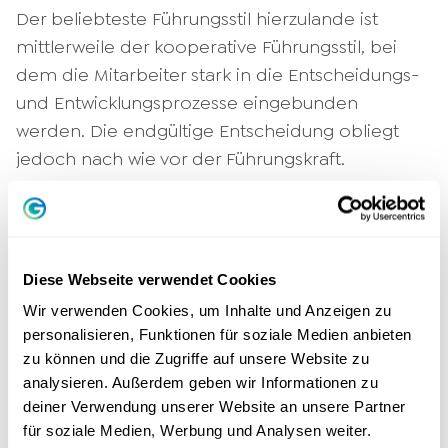
Der beliebteste Führungsstil hierzulande ist
mittlerweile der kooperative Führungsstil, bei
dem die Mitarbeiter stark in die Entscheidungs-
und Entwicklungsprozesse eingebunden
werden. Die endgültige Entscheidung obliegt
jedoch nach wie vor der Führungskraft.
Um dein Team kooperativ oder partizipativ zu
führen, solltest du als Führungskraft großen
Wert auf eine offene Kommunikation,
Diese Webseite verwendet Cookies
effizientes Delegieren und eine wertschätzende
Wir verwenden Cookies, um Inhalte und Anzeigen zu
Fehlerkultur
legen. Weiterhin ist die Bereitschaft
personalisieren, Funktionen für soziale Medien anbieten
zur Selbstreflexion erforderlich.
zu können und die Zugriffe auf unsere Website zu
analysieren. Außerdem geben wir Informationen zu
Bei allen Führungsstilen, die auf Augenhöhe
deiner Verwendung unserer Website an unsere Partner
stattfinden, muss es sich bei der Führungskraft
für soziale Medien, Werbung und Analysen weiter.
um eine durchsetzungsstarke, gefestigte