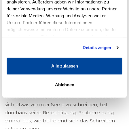
analysieren. Außerdem geben wir Informationen zu
Wunschvorstellung. Damit die Gedanken
deiner Verwendung unserer Website an unsere Partner
jedoch nicht allzu viel Raum einnehmen, kann
für soziale Medien, Werbung und Analysen weiter.
es helfen, feste Zeiten einzuplanen, in denen
Unsere Partner führen diese Informationen
Grübeln
ausdrücklich erlaubt ist. So schaffst du
möglicherweise mit weiteren Daten zusammen, die du
einen begrenzten zeitlichen Rahmen, was ein
ihnen bereitgestellt hast oder die sie im Rahmen deiner
erster Schritt ist, um negative Gedanken
Nutzung der Dienste gesammelt haben.
Details zeigen
loswerden zu können.
2. Negative Gedanken
Alle zulassen
aufschreiben
Ablehnen
Vielen Menschen hilft es, ihre negativen
Gedanken auf Papier zu bannen. Der Ausdruck,
sich etwas von der Seele zu schreiben, hat
durchaus seine Berechtigung. Probiere ruhig
einmal aus, wie befreiend sich das Schreiben
anfühlen kann.