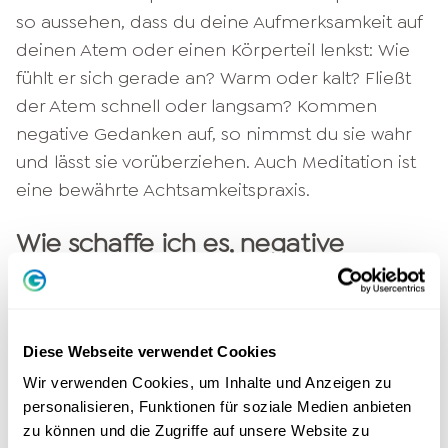
so aussehen, dass du deine Aufmerksamkeit auf
deinen Atem oder einen Körperteil lenkst: Wie
fühlt er sich gerade an? Warm oder kalt? Fließt
der Atem schnell oder langsam? Kommen
negative Gedanken auf, so nimmst du sie wahr
und lässt sie vorüberziehen. Auch Meditation ist
eine bewährte Achtsamkeitspraxis.
Wie schaffe ich es, negative
Gedanken loszuwerden? 8 Tipps
1. Feste Grübelzeiten einplanen
Diese Webseite verwendet Cookies
Die Annahme, negative Gedanken loswerden
Wir verwenden Cookies, um Inhalte und Anzeigen zu
zu können, würde von heute auf morgen
personalisieren, Funktionen für soziale Medien anbieten
funktionieren, ist leider eine unrealistische
zu können und die Zugriffe auf unsere Website zu