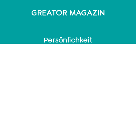
GREATOR MAGAZIN
Persönlichkeit
Persönlichkeitstest
MBTI Test - 16 Persönlichkeitstypen
DISG-Modell: 4 Persönlichkeitstypen
Enneagramm: 9 Persönlichkeitstypen
Persönlichkeitsanalyse
Coaching
Welche Coaching Ausbildung ist die richtige?