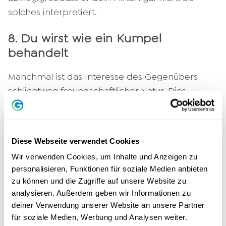
solches interpretiert.
8. Du wirst wie ein Kumpel
behandelt
Manchmal ist das Interesse des Gegenübers
schlichtweg freundschaftlicher Natur. Dies
bemerkst du daran, dass derjenige dich wie
einen guten Kumpel behandelt: Man klopft sich
zur Begrüßung auf die Schulter, macht lockere
Diese Webseite verwendet Cookies
Sprüche und lässt keinerlei romantische
Wir verwenden Cookies, um Inhalte und Anzeigen zu
Atmosphäre aufkommen. Dementsprechend
personalisieren, Funktionen für soziale Medien anbieten
finden auch keine körperlichen
zu können und die Zugriffe auf unsere Website zu
Annäherungsversuche statt.
analysieren. Außerdem geben wir Informationen zu
deiner Verwendung unserer Website an unsere Partner
9. Der andere erzählt von seinen
für soziale Medien, Werbung und Analysen weiter.