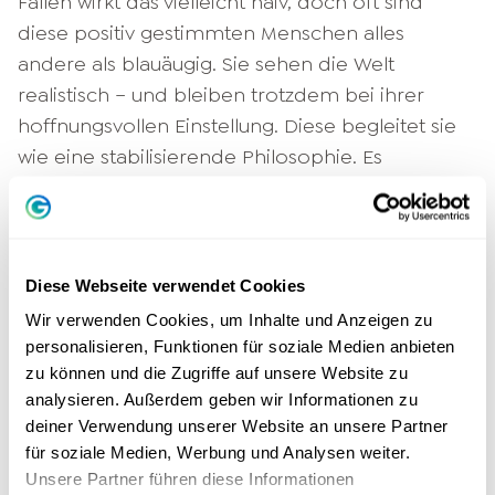
Fällen wirkt das vielleicht naiv, doch oft sind
diese positiv gestimmten Menschen alles
andere als blauäugig. Sie sehen die Welt
realistisch – und bleiben trotzdem bei ihrer
hoffnungsvollen Einstellung. Diese begleitet sie
wie eine stabilisierende Philosophie. Es
funktioniert also: Dein eigener Optimismus gibt
dir Energie.
Hoffnung verloren: Das kannst du
Diese Webseite verwendet Cookies
tun
Wir verwenden Cookies, um Inhalte und Anzeigen zu
personalisieren, Funktionen für soziale Medien anbieten
Auf welcher Seite du auch stehst, es handelt
zu können und die Zugriffe auf unsere Website zu
sich um keinen statischen Zustand. Deine
analysieren. Außerdem geben wir Informationen zu
Lebenseinstellung verändert sich mit deinen
deiner Verwendung unserer Website an unsere Partner
für soziale Medien, Werbung und Analysen weiter.
Erfahrungen. Auch ein starker, hoffnungsvoller
Unsere Partner führen diese Informationen
Glaube kann durch Rückschläge nachlassen.