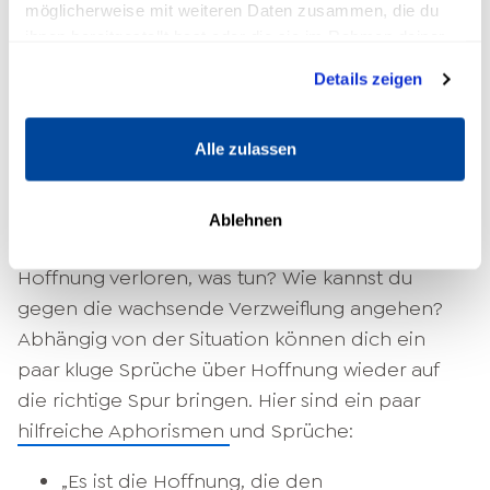
möglicherweise mit weiteren Daten zusammen, die du
Anstelle der Hoffnung treten Sorgen und
ihnen bereitgestellt hast oder die sie im Rahmen deiner
Ängste in den Vordergrund.
Nutzung der Dienste gesammelt haben.
Details zeigen
Wenn die Hoffnungslosigkeit länger andauert,
solltest du aktiv werden. Sonst verlierst du
Alle zulassen
deinen Glauben an das Gute und wirst
womöglich depressiv. Dann fühlst du dich
Ablehnen
förmlich von den Schwierigkeiten erdrückt.
Hoffnung verloren, was tun? Wie kannst du
gegen die wachsende Verzweiflung angehen?
Abhängig von der Situation können dich ein
paar kluge Sprüche über Hoffnung wieder auf
die richtige Spur bringen. Hier sind ein paar
hilfreiche Aphorismen
und Sprüche:
„Es ist die Hoffnung, die den