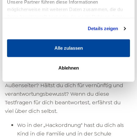
Unsere Partner führen diese Informationen
leichte Reizbarkeit,
möglicherweise mit weiteren Daten zusammen, die du
körperliche Angriffe auf andere,
ihnen bereitgestellt hast oder die sie im Rahmen deiner
Rücksichtslosigkeit auf andere und sich
Nutzung der Dienste gesammelt haben.
selbst,
Details zeigen
keine Schuldgefühle.
Alle zulassen
Aggressionsprobleme Test
Wie aggressiv bist du selbst? Warst du als Kind
Ablehnen
oft bei Raufereien dabei oder eher ein
Außenseiter? Hältst du dich für vernünftig und
verantwortungsbewusst? Wenn du diese
Testfragen für dich beantwortest, erfährst du
viel über dich selbst.
Wo in der „Hackordnung“ hast du dich als
Kind in die Familie und in der Schule