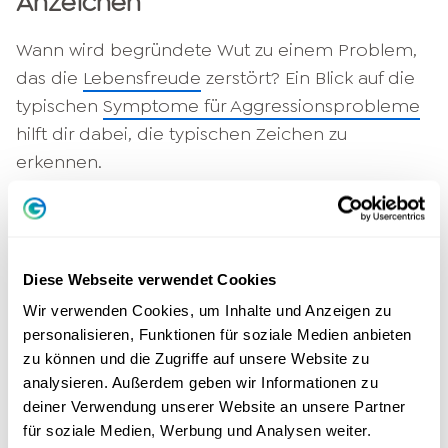
Anzeichen
Wann wird begründete Wut zu einem Problem,
das die
Lebensfreude
zerstört? Ein Blick auf die
typischen
Symptome für Aggressionsprobleme
hilft dir dabei, die typischen Zeichen zu
erkennen.
Betrügerisches Verhalten, Lügen,
Manipulation
,
Missachtung der Gesetze – bis zur
Diese Webseite verwendet Cookies
Verhaftung,
Wir verwenden Cookies, um Inhalte und Anzeigen zu
impulsive Handlungen,
personalisieren, Funktionen für soziale Medien anbieten
keine Vorausplanung und kein
zu können und die Zugriffe auf unsere Website zu
Verantwortungsbewusstsein (Rechnungen
analysieren. Außerdem geben wir Informationen zu
bleiben unbezahlt, unbedachte Kündigung
deiner Verwendung unserer Website an unsere Partner
des Jobs),
für soziale Medien, Werbung und Analysen weiter.