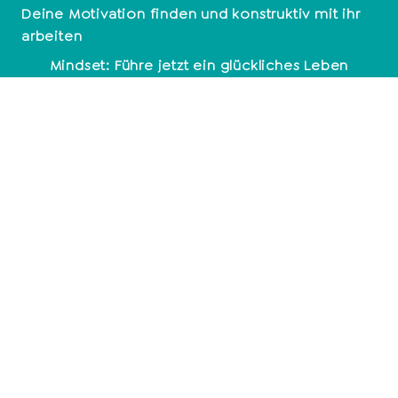
Deine Motivation finden und konstruktiv mit ihr
arbeiten
Mindset: Führe jetzt ein glückliches Leben
Empathie
Beziehungen
Beziehung beenden
Beziehungsprobleme
10 anzeichen für eine kaputte beziehung
Toxische Männer
Typisches Verhalten nach Fremdgehen