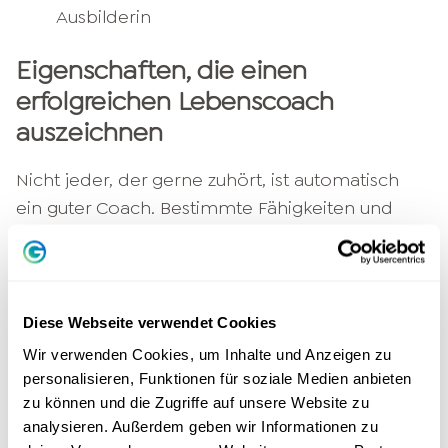
Ausbilderin
Eigenschaften, die einen
erfolgreichen Lebenscoach
auszeichnen
Nicht jeder, der gerne zuhört, ist automatisch
ein guter Coach. Bestimmte Fähigkeiten und
Persönlichkeitsmerkmale sind essenziell für
eine
wirksame Coachingarbeit
.
Hier die wichtigsten Eigenschaften:
Diese Webseite verwendet Cookies
Bevor wir in die Liste einsteigen: Coaching
Wir verwenden Cookies, um Inhalte und Anzeigen zu
personalisieren, Funktionen für soziale Medien anbieten
bedeutet, den Menschen auf Augenhöhe zu
zu können und die Zugriffe auf unsere Website zu
begegnen – ohne Ratschläge oder
analysieren. Außerdem geben wir Informationen zu
Bewertungen. Diese Eigenschaften machen