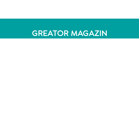
GREATOR MAGAZIN
Persönlichkeit
Persönlichkeitstest
MBTI Test - 16 Persönlichkeitstypen
DISG-Modell: 4 Persönlichkeitstypen
Enneagramm: 9 Persönlichkeitstypen
Persönlichkeitsanalyse