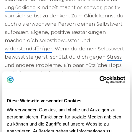
unglückliche
Kindheit macht es schwer, positiv
von sich selbst zu denken. Zum Glück kannst du
auch als erwachsene Person deinen Selbstwert
aufbauen. Eigene, positive Bestärkungen
machen dich selbstbewusster und
widerstandsfähiger
. Wenn du deinen Selbstwert
bewusst steigerst, schützt du dich gegen
Stress
und andere Probleme. Ein paar nützliche Tipps
und Übungen helfen dir dabei, den
gesellschaftlichen Vorstellungen zu entkommen
und deinen eigenen Weg zu finden.
Diese Webseite verwendet Cookies
8 Tipps zur Stärkung des
Wir verwenden Cookies, um Inhalte und Anzeigen zu
Selbstwerts
personalisieren, Funktionen für soziale Medien anbieten
zu können und die Zugriffe auf unsere Website zu
Der Selbstwert ist nicht von deinem Umfeld
analysieren. Außerdem geben wir Informationen zu