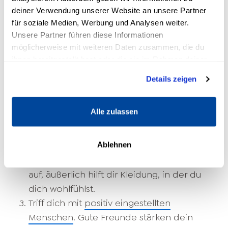
abhängig. Du kannst ihn von innen heraus
deiner Verwendung unserer Website an unsere Partner
stärken. Letztendlich geht es darum, wie du mit
für soziale Medien, Werbung und Analysen weiter.
Unsere Partner führen diese Informationen
deinem Selbst umgehst. Bis zur gesunden
möglicherweise mit weiteren Daten zusammen, die du
Selbsteinschätzung kann es eine Weile dauern.
ihnen bereitgestellt hast oder die sie im Rahmen deiner
Doch bald zeigen sich die positiven
Nutzung der Dienste gesammelt haben.
Veränderungen: Die Weiterentwicklung lohnt
Details zeigen
sich.
Alle zulassen
Fehler sind erlaubt. Hab keine Angst, etwas
falsch zu machen: Das kann passieren.
Steigere dein Wohlbefinden. Innerlich
Ablehnen
baust du dich mit Entspannungsübungen
auf, äußerlich hilft dir Kleidung, in der du
dich wohlfühlst.
Triff dich mit
positiv eingestellten
Menschen
. Gute Freunde stärken dein