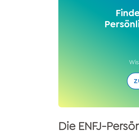
Find
Persönl
Wis
Z
Die ENFJ-Persön