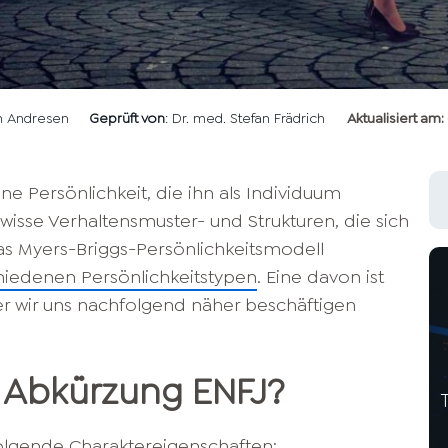
en Andresen
Geprüft von
: Dr. med. Stefan Frädrich
Aktualisiert am:
e Persönlichkeit, die ihn als Individuum
isse Verhaltensmuster- und Strukturen, die sich
as Myers-Briggs-Persönlichkeitsmodell
chiedenen Persönlichkeitstypen
. Eine davon ist
der wir uns nachfolgend näher beschäftigen
e Abkürzung ENFJ?
folgende
Charaktereigenschaften: