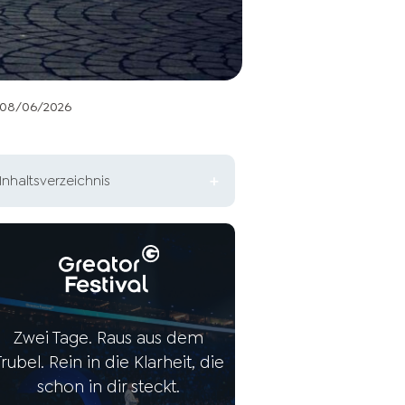
08/06/2026
Inhaltsverzeichnis
Wofür steht die Abkürzung
ENFJ?
Die ENFJ-Persönlichkeit im
Überblick
Zwei Tage. Raus aus dem
Stärken der ENFJ-Persönlichkeit
Trubel. Rein in die Klarheit, die
schon in dir steckt.
Schwächen der ENFJ-