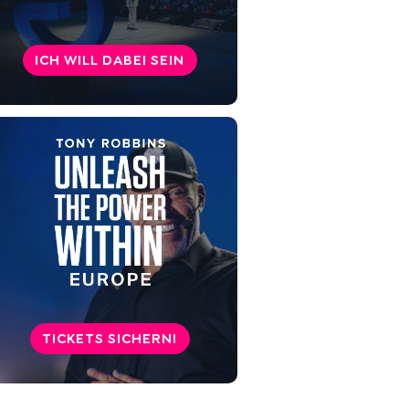
Persönlichkeit
Karriere
ICH WILL DABEI SEIN
Beziehungen
Kuriositäten zum ENFJ
Berühmte ENFJ Menschen
Willst du mehr über deine
Persönlichkeit herausfinden?
TICKETS SICHERN!