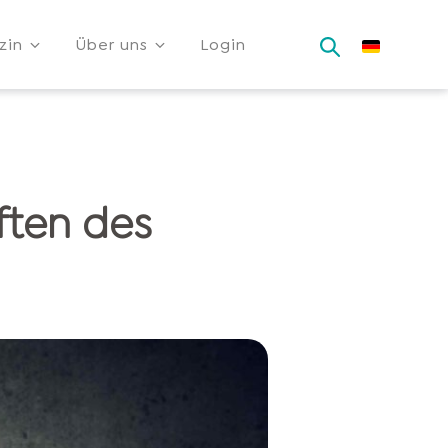
zin
Über uns
Login
ften des