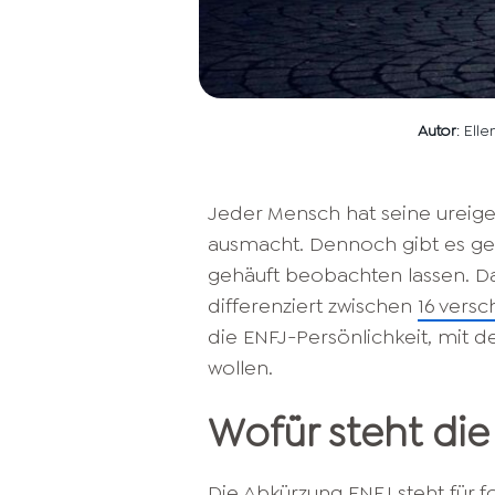
Autor
: Ell
Jeder Mensch hat seine ureigen
ausmacht. Dennoch gibt es gew
gehäuft beobachten lassen. D
differenziert zwischen
16 vers
die ENFJ-Persönlichkeit, mit 
wollen.
Wofür steht di
Die Abkürzung ENFJ steht für 